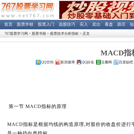
首页
股票学校
股票入门
选股技巧
买入
卖出
看盘
跟庄
短
767股票学习网
>
股票书籍
>
股票技术分析指标
> 正文
MACD指
QQ空间
新浪微博
QQ好友
豆瓣网
百度贴吧
第一节 MACD指标的原理
MACD指标是根据均线的构造原理,对股价的收盘价进行
是一种趋向类指标。