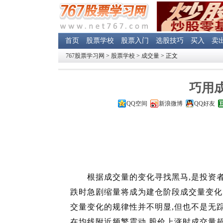
首页
股票学校
股票入门
选股技巧
买入
卖
767股票学习网
>
股票学校
>
成交量
> 正文
巧用
QQ空间
新浪微博
QQ好友
根据成交量的变化寻找黑马,是投资者
跌时急剧缩量将成为建仓阶段成交量变化
交量变化的规律性并不明显,但也不是无
在均线附近频繁震动,股价上涨时成交量