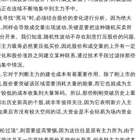
筹码正在连续不断地集中到主力手中。
找“黑马”时,必须结合股价的变化进行分析。因为绝大
出,同样会导致成交量出现波动,关键是要把这种随机买卖所
分开来。我们知道,随机性波动不存在刻意打压股价的问题,
而主力吸筹必然要压低买价,因此股价和成交量的上升有一定
变化和股价涨跌之间建立某种联系,通过技术手段过滤掉那些
筹码集中情况。
它对于判断主力的建仓成本有着重要作用。除了刚上市的
域,股价要突破该区域需要消耗大量的能量,而它也就成为主
对较低的成本收集到大量筹码。所以,那些刚刚突破历史上重
创出历史新高的个股,就非常值得关注,因为它表明新介入主
,如果后市没有较大空间的话,大资金是不会轻易为场内资金
过顶”,则需要提高警惕,因为这往往是原有主力所为,由于
尽管这并不一定意味着股价不能创出新高,但无疑主力的成本