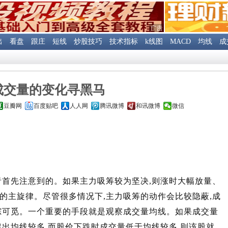
出
看盘
跟庄
短线
炒股技巧
技术指标
k线图
MACD
均线
成
成交量的变化寻黑马
豆瓣网
百度贴吧
人人网
腾讯微博
和讯微博
微信
首先注意到的。如果主力吸筹较为坚决,则涨时大幅放量、
的主旋律。尽管很多情况下,主力吸筹的动作会比较隐蔽,成
踪可觅。一个重要的手段就是观察成交量均线。如果成交量
超出均线较多,而股价下跌时成交量低于均线较多,则该股就