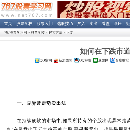
首页
股票学校
股票入门
选股技巧
买入
卖出
看盘
跟庄
短
767股票学习网
>
股票学校
>
解套方法
> 正文
如何在下跌市
QQ空间
新浪微博
QQ好友
豆瓣网
百度贴吧
一、见异常走势卖出法
在持续疲软的市场中,如果所持有的个股出现异常走势
如:在尾盘出现异常拉高的个股,要果断卖出。越是采用尾