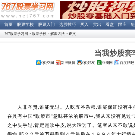
首页
股票学校
股票入门
选股技巧
买入
卖出
看盘
跟庄
短
767股票学习网
>
股票学校
>
解套方法
> 正文
当我炒股套
QQ空间
新浪微博
QQ好友
豆瓣网
百度贴吧
人非圣贤,谁能无过。人吃五谷杂粮,谁能保证没有生病
在具有中国“政策市”意味甚浓的股市中,我从来没有见过
之中失手过,肯定是吹牛皮,说大话罢了。笔者从来不敢说
很惨,那２２元的万科跌到４元最后在１９９４年大行情