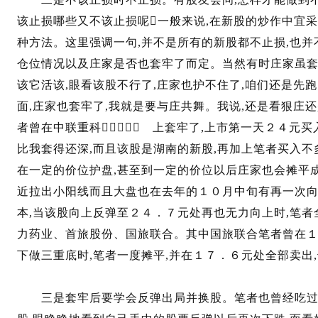
该止损哪些又不该止损呢一般来说,在新股的炒作中宜
种方法。这里强调一句,并不是所有的新股都不止损,也
仓位情况以及庄家是否也套牢了而定。当然有时庄家虽套
该它活该,眼看该股不行了,庄家也护不住了,咱们还是先
面,庄家也套牢了,我就是要与庄共舞。我说,还是看狠庄
者曾在中联重科０１５７ 上套牢了,上市第一天２４元买
比我套得还深,而且该股是湖南的新股,再加上笔者买入不
在一定的价位护盘,甚至到一定的价位以后庄家也会摊平成
近拉出小阳线而且大盘也在去年的１０月中旬有再一次向
本,当该股向上反弹至２４．７元处再也无力向上时,笔者
力药业、首旅股份、国旅联合。其中国旅联合笔者曾在１
下做三重底时,笔者一度摊平,并在１７．６元处全部卖出
三是套牢后要学会反弹出局并换股。笔者也曾经吃过不