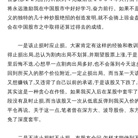
将永远激励我在中国股市中好好学习,奋力前行。如果不
义的独特的几十种炒股绝招的创造发明,就不会骑上琼金
会在中国股市之中取得还算过得去的成绩。
一是该止损时应止损。大家肯定有这样的经验和教训,
得止损出局,总认为割肉出局不划算,并期望股票上涨,于是
里后悔不迭,心想早一点割肉出局多好,也不会落到今天这
回到所买入的那个价位附近,一定止损出局。而当某一天
又想赚钱了,又违背了自己以前的承诺,于是该股又下跌了
其实这是一种贪心在作怪。如果我买入后在某股中套牢了
段没有及时止损,而当该股又一次从低底反弹到我买入价的
平仓再说。关于这一点,笔者曾在深方大、波导股份、东
免了深度套牢。
二是不该止损时不止损。有股友会问,怎样才能做到不