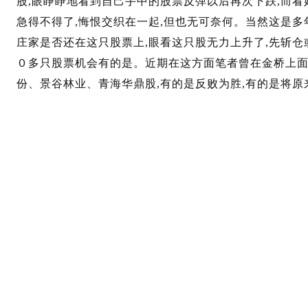
股,眼睁睁地看到自己手中的股票反弹以后再次下跌,而看
急得不得了,悔恨交织在一起,但也无可奈何。当然这是多
庄家是否还在这只股票上,眼看这只股无力上升了,先斩仓
０多只股票机会有的是。近期在这方面笔者曾在金桥上面
份、景谷林业、青海华鼎股,有的是反败为胜,有的是将