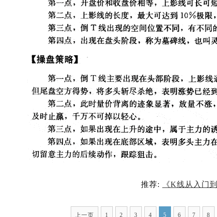
推荐:
《K线从入门
上一页
1
2
3
4
5
6
7
8