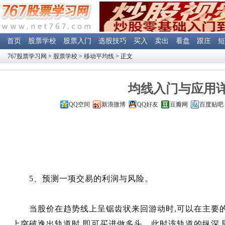
首页
股票学校
股票入门
选股技巧
买入
卖出
看盘
跟庄
短
767股票学习网
>
股票学校
>
移动平均线
> 正文
均线入门与应用详
QQ空间
新浪微博
QQ好友
豆瓣网
百度贴吧
5、预测一项交易的利润与风险。
当股价在趋势线上呈锯齿状来回游动时,可以在主要的
上突破逸出轨道时,即可买进做多头。此时该轨道的纵深,