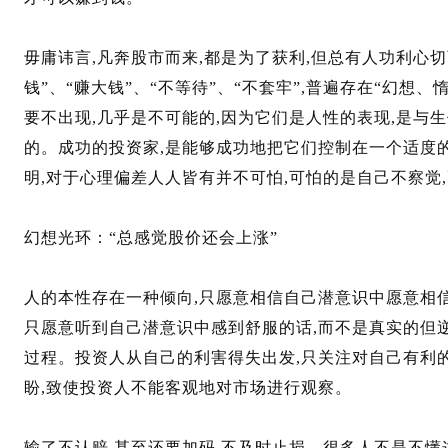
毋庸讳言,凡奔股市而来,都是为了获利,但总有人功利心
钱”、“赚大钱”、“不等待”、“不套牢”,普遍存在“幻想
要不出现,几乎是不可能的,因为它们是人性的表现,是与
的。成功的投资家,是能够成功地把它们控制在一个适度
明,对于心理偏差人人皆有并不可怕,可怕的是自己不察觉
幻想光环：“总感觉股价还会上涨”
人的本性存在一种倾向,只愿意相信自己潜意识中愿意相
只愿意听到自己潜意识中感到舒服的话,而不是真实的但
过程。投资人从自己的利害得失出发,只关注对自己有利
盼,致使投资人不能客观地对市场进行观察。
输了不认赔,甚至还要加码,不及时止损。很多人不是不懂