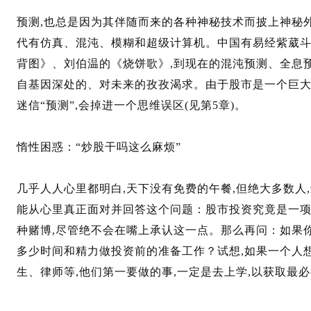
预测,也总是因为其伴随而来的各种神秘技术而披上神秘
代有仿真、混沌、模糊和超级计算机。中国有易经紫葳斗
背图》、刘伯温的《烧饼歌》,到现在的混沌预测、全息
自基因深处的、对未来的孜孜渴求。由于股市是一个巨大
迷信“预测”,会掉进一个思维误区(见第5章)。
惰性困惑：“炒股干吗这么麻烦”
几乎人人心里都明白,天下没有免费的午餐,但绝大多数人
能从心里真正面对并回答这个问题：股市投资究竟是一项
种赌博,尽管绝不会在嘴上承认这一点。那么再问：如果
多少时间和精力做投资前的准备工作？试想,如果一个人
生、律师等,他们第一要做的事,一定是去上学,以获取最