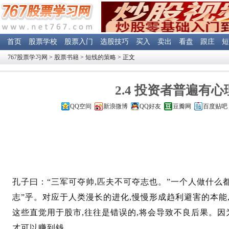
首页
股票学校
股票入门
选股技巧
买入
卖出
看盘
跟庄
短
767股票学习网
>
股票书籍
>
短线的策略
> 正文
2.4 投资者普遍有
QQ空间
新浪微博
QQ好友
豆瓣网
百度贴吧
孔子曰：“三军可夺帅,匹夫不可夺志也。”一个人做什么
志”乎。对应于人类漫长的进化,慢慢形成趋利避害的本能
这些直觉用于股市,往往是错误的,将会导致不良后果。因
才可以赚到钱。