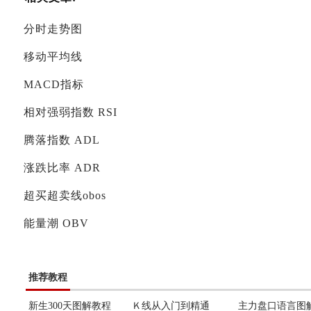
分时走势图
移动平均线
MACD指标
相对强弱指数 RSI
腾落指数 ADL
涨跌比率 ADR
超买超卖线obos
能量潮 OBV