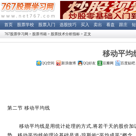
首页
股票学校
股票入门
选股技巧
买入
卖出
看盘
跟庄
短
767股票学习网
>
股票书籍
>
股票技术分析指标
> 正文
移动平均
QQ空间
新浪微博
QQ好友
豆瓣网
百度贴吧
第二节 移动平均线
移动平均线是用统计处理的方式,将若干天的股价加以
势。移动平均线的理论基础是道·琼斯的“平均成平”概