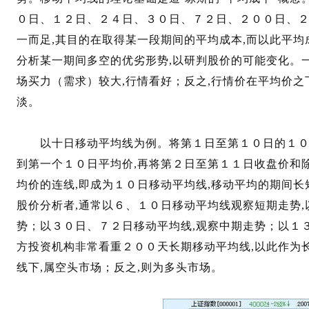
０日、１２日、２４日、３０日、７２日、２００日、２
一而足,其目的在取得某一段期间的平均成本,而以此平
分析某一期间多空的优劣形势,以研判股价的可能变化。一
场买力（需求）较大,行情看好；反之,行情价在平均价之
淡。
以十日移动平均线为例。将第１日至第１０日的１０个
到第一个１０日平均价,再将第２日至第１１日收盘价和除
均价的连线,即成为１０日移动平均线,移动平均的期间长
股价分析者,通常以６、１０日移动平均线观察短期走势
势；以３０日、７２日移动平均线,观察中期走势；以１
方投资机构非常看重２００天长期移动平均线,以此作为
线下,属空头市场；反之,则为多头市场。