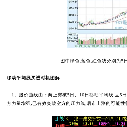
图中绿色,蓝色,红色线分别为5日
移动平均线买进时机图解
1、股价曲线由下向上突破5日、10日移动平均线,且5日
方力量增强,已有效突破空方的压力线,后市上涨的可能性