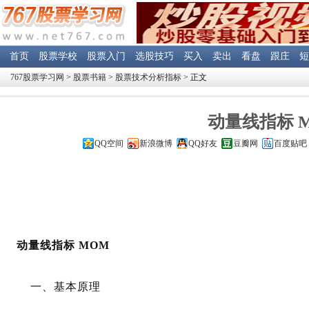
首页
股票学校
股票入门
选股技巧
买入
卖出
看盘
跟庄
短
767股票学习网
>
股票书籍
>
股票技术分析指标
> 正文
动量线指标 
QQ空间
新浪微博
QQ好友
豆瓣网
百度贴吧
动量线指标 MOM
一、基本原理