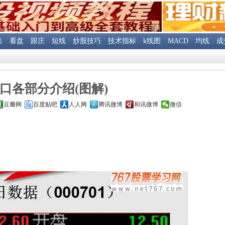
出
看盘
跟庄
短线
炒股技巧
技术指标
k线图
MACD
均线
成
口各部分介绍(图解)
豆瓣网
百度贴吧
人人网
腾讯微博
和讯微博
微信