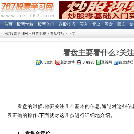
首页
股票学校
股票入门
选股技巧
买入
卖出
看盘
跟庄
短
767股票学习网
>
股票学校
>
看盘技巧
> 正文
看盘主要看什么?关注
QQ空间
新浪微博
QQ好友
豆瓣网
百度贴吧
看盘的时候,需要关注几个基本的信息,通过对这些信息
券正确的操作,下面就对这几点进行详细地介绍。
1．看集合竞价