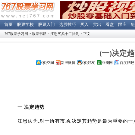
首页
股票学校
股票入门
选股技巧
买入
卖出
看盘
跟庄
短
767股票学习网
>
股票书籍
>
江恩买卖十二法则
> 正文
(一)决定
QQ空间
新浪微博
QQ好友
豆瓣网
百度贴吧
一 决定趋势
江恩认为,对于所有市场,决定其趋势是最为重要的一点