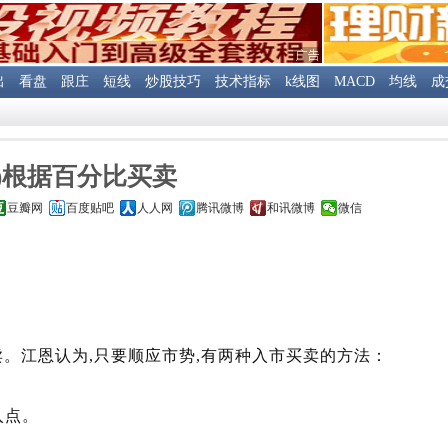
出
看盘
跟庄
短线
炒股技巧
技术指标
k线图
MACD
均线
成
三)根据百分比买卖
豆瓣网
百度贴吧
人人网
腾讯微博
和讯微博
微信
。江恩认为,只要顺应市势,有两种入市买卖的方法：
入点。