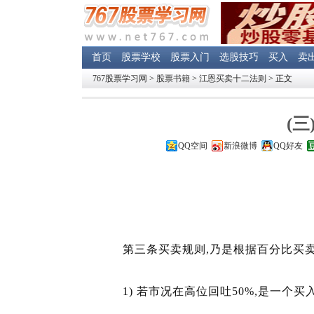
首页
股票学校
股票入门
选股技巧
买入
卖
767股票学习网
>
股票书籍
>
江恩买卖十二法则
> 正文
(
QQ空间
新浪微博
QQ好友
第三条买卖规则,乃是根据百分比买卖
1) 若市况在高位回吐50%,是一个买