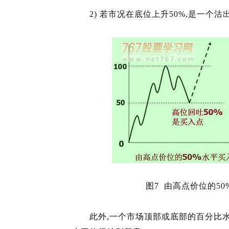
2) 若市况在底位上升50%,是一个沽
图7 由高点价位的5
此外,一个市场顶部或底部的百分比水平